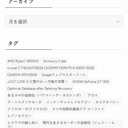
アーカイブ
ー
ア
ー
カ
イ
タグ
ブ
AMD Ryzen7 4800HS
Armoury Crate
crucial CT16G4SFD832A [SODIMM DDR4 PC4-25600 16GB]
GA401IH-R7G1650W
Googleウェブマスターツール
JUST LOVE ただ愛のみ ―万物の本質ー
NVIDIA GeForce GT 1650
Optimize Database after Deleting Revisions
あるヨギの自叙伝（パラマハンサ・ヨガナンダ）
アロマ
アートマクリヤヨーガ
インナーチャイルドセラピー
オステオパシー
クリヤヨーガ(クリヤヨガ)
タイの伝統的産後ケア ユーファイ
ヒプノセラピー
ヒマラヤの師と共に 現代を生きるヨーギーの自叙伝（シュリー・エ
ム）