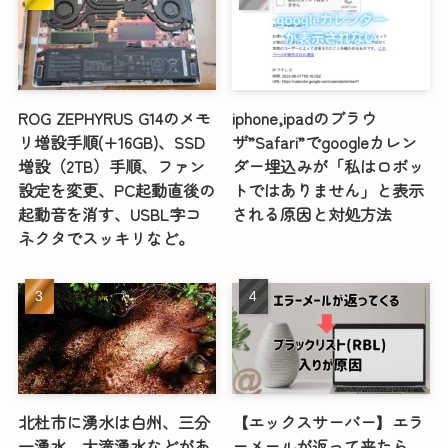
ROG ZEPHYRUS G14のメモ
iphone,ipadのブラウ
リ増設手順(+16GB)、SSD
ザ”Safari”でgoogleカレン
増設（2TB）手順、ファン
ダー埋込みが「私はロボッ
設定を変更、PC起動直後の
トではありません」と表示
起動音を消す、USBL字コ
される原因と対処方法
ネクタでスッキリなど。
北杜市に湧水は白州、三分
【エックスサーバー】エラ
一湧水、大滝湧水などがあ
ーメールが返って来たら、