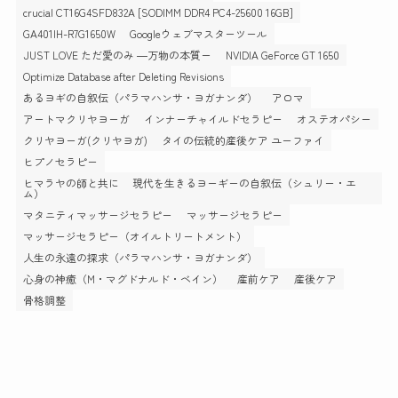
crucial CT16G4SFD832A [SODIMM DDR4 PC4-25600 16GB]
GA401IH-R7G1650W
Googleウェブマスターツール
JUST LOVE ただ愛のみ ―万物の本質ー
NVIDIA GeForce GT 1650
Optimize Database after Deleting Revisions
あるヨギの自叙伝（パラマハンサ・ヨガナンダ）
アロマ
アートマクリヤヨーガ
インナーチャイルドセラピー
オステオパシー
クリヤヨーガ(クリヤヨガ)
タイの伝統的産後ケア ユーファイ
ヒプノセラピー
ヒマラヤの師と共に 現代を生きるヨーギーの自叙伝（シュリー・エ
ム）
マタニティマッサージセラピー
マッサージセラピー
マッサージセラピー（オイルトリートメント）
人生の永遠の探求（パラマハンサ・ヨガナンダ）
心身の神癒（M・マグドナルド・ベイン）
産前ケア
産後ケア
骨格調整