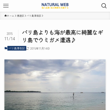
ホーム
漫遊記
バリ島滞在記
バリ島よりも海が最高に綺麗なギ
2015
11/14
リ島でウミガメ遭遇♪
バリ島滞在記
2015年11月14日