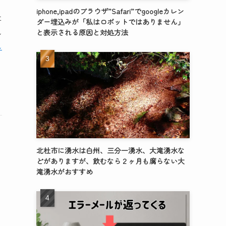
iphone,ipadのブラウザ”Safari”でgoogleカレン
に
ダー埋込みが「私はロボットではありません」
し
と表示される原因と対処方法
し
北杜市に湧水は白州、三分一湧水、大滝湧水な
どがありますが、飲むなら２ヶ月も腐らない大
滝湧水がおすすめ