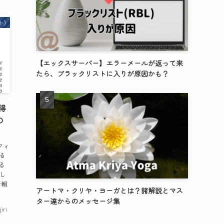
ト)
【エックスサーバー】エラーメールが返って来
たら、ブラックリストに入りが原因かも？
得
の
フィ
る
る
し
情報
アートマ・クリヤ・ヨーガとは？諸解説とマス
ター達からのメッセージ集
jiri