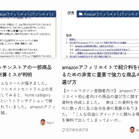
mazonアフィリエイト(アソシエイト)
Amazonアフィリエイト(アソシエイ
ッチンストアの一部商品
amazonアフィリエイトで紹介料を
計算ミスが判明
るための非常に重要で強力な商品
選び方
こんなメールが届きました。
アソシエイトセントラル上の支
【メールマガジン登録者向け】 amazonア
みると、home category
リエイト初心者向けの商品の選び方に関す
tment"というトランザクションで修
資料を作成しました。 実はこの資料を作
れていました。 amazonアフィ
のに数ヶ月に及ぶ自分自身の葛藤がありま
...
た。 「こんな収益にダイレクトに関わる
を無料で出してしまってよいの...
tajiri
2017年10月27日
ta