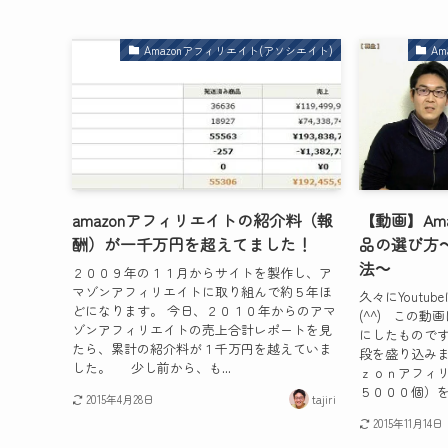
Amazonアフィリエイト(アソシエイト)
A
amazonアフィリエイトの紹介料（報
【動画】Am
酬）が一千万円を超えてました！
品の選び方
法～
２００９年の１１月からサイトを製作し、ア
マゾンアフィリエイトに取り組んで約５年ほ
久々にYout
どになります。 今日、２０１０年からのアマ
(^^) この
ゾンアフィリエイトの売上合計レポートを見
にしたもので
たら、累計の紹介料が１千万円を越えていま
段を盛り込みま
した。 少し前から、も...
ｚｏｎアフィ
５０００個）を
2015年4月28日
tajiri
2015年11月14日