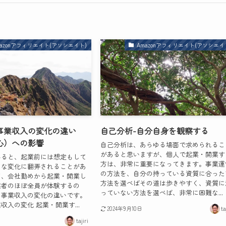
mazonアフィリエイト(アソシエイト)
Amazonアフィリエイト(アソシエイ
事業収入の変化の違い
自己分析-自分自身を観察する
心）への影響
自己分析は、あらゆる場面で求められるこ
があると思いますが、個人で起業・開業す
みると、起業前には想定もして
方は、非常に重要になってきます。事業運
々な変化に翻弄されることがあ
の方法を、自分の持っている資質に合った
て、会社勤めから起業・開業し
方法を選べばその道は歩きやすく、資質に
業者のほぼ全員が体験するの
っていない方法を選べば、非常に困難な...
と事業収入の変化の違いです。
収入の変化 起業・開業す...
2024年9月10日
ta
tajiri