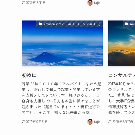
2018年12月1日
tajiri
Amazonアフィリエイト(アソシエイト)
A
初めに
コンサルテ
背景 私は２０１０年にアルバイトしながら起
2017年10
業し、並行して個人で起業・開業している方
のコンサルテ
を支援をしてきています。振り返ると、自分
た。 背景 私
自身も支援している方も本当に様々なことが
し、大手IT企
起きました（起きています・・・現在進行系
情報技術者と
です）。 そこで、様々な出来事から気...
修を終えてシス
2017年10月31日
tajiri
2020年2月17日