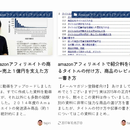
mazonアフィリエイト(アソシエイト)
Amazonアフィリエイト(アソシエイ
azonアフィリエイトの商
amazonアフィリエイトで紹介料を
～売上１億円を支えた方
るタイトルの付け方、商品のレビ
ー書き方
ubeに動画をアップロードしました
【メールマガジン登録者向け】 あけまし
動画は、すでに作成した資料を動画
めでとうございます(^^) 実は2015年の正月
すが、それ以外にも多数の経験
けから、黙々とこの資料は作っていまし
した。 ２０１４年度のＡｍａ
別の資料に非常に強力な商品の選び方を書
リエイトの発送済み商品（約１
ましたが、タイトルの付け方や記事の書き
統計的にまと...
についてはこの資料にまとめ...
tajiri
2017年10月27日
ta