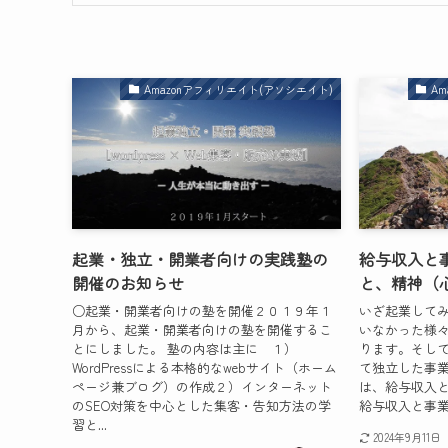
Amazonアフィリエイト(アソシエイト)
A
起業・独立・開業者向けの実践塾の
給与収入と
開催のお知らせ
と、精神（
○起業・開業者向けの塾を開催２０１９年１
いざ起業して
月から、起業・開業者向けの塾を開催するこ
いなかった様
とにしました。 塾の内容は主に １）
ります。そし
WordPressによる本格的なwebサイト（ホーム
て独立した事
ページ兼ブログ）の作成２）インターネット
は、給与収入
のSEO対策を中心とした集客・告知方法の学
給与収入と事業
習と...
2024年9月11日