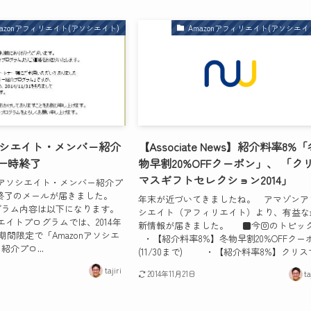
mazonアフィリエイト(アソシエイト)
Amazonアフィリエイト(アソシエイ
アソシエイト・メンバー紹介
【Associate News】紹介料率8%「
 一時終了
物早割20%OFFクーポン」、 「ク
マスギフトセレクション2014」
onアソシエイト・メンバー紹介プ
時終了のメールが届きました。
年末が近づいてきましたね。 アマゾンア
グラム内容は以下になります。
シエイト（アフィリエイト）より、有益な
シエイトプログラムでは、2014年
新情報が届きました。 ■今回のトピッ
の期間限定で「Amazonアソシエ
・【紹介料率8%】冬物早割20%OFFクー
介プロ...
(11/30まで) ・【紹介料率8%】クリスマ.
tajiri
2014年11月21日
ta