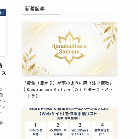
新着記事
ト)
冬
リス
「黄金（豊かさ）が雨のように降り注ぐ讃歌」
ソ
｜Kanakadhara Stotram（カナカダーラ・スト
最
ートラ）
クス
ポン
..
jiri