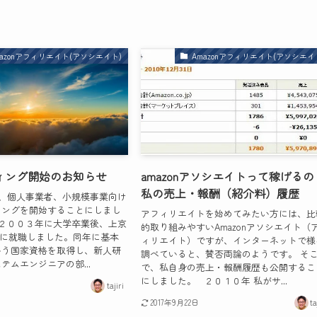
mazonアフィリエイト(アソシエイト)
Amazonアフィリエイト(アソシエイ
ィング開始のお知らせ
amazonアソシエイトって稼げるの
私の売上・報酬（紹介料）履歴
月から、個人事業者、小規模事業向け
ィングを開始することにしまし
アフィリエイトを始めてみたい方には、比
は２００３年に大学卒業後、上京
的取り組みやすいAmazonアソシエイト（
業に就職しました。同年に基本
ィリエイト）ですが、インターネットで様
いう国家資格を取得し、新人研
調べていると、賛否両論のようです。 そ
テムエンジニアの部...
で、私自身の売上・報酬履歴も公開するこ
にしました。 ２０１０年 私がサ...
tajiri
2017年9月22日
ta