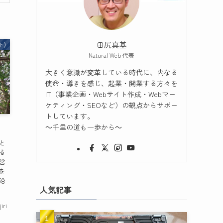
田尻真基
ト)
Natural Web 代表
大きく意識が変革している時代に、内なる
使命・導きを感じ、起業・開業する方々を
IT（事業企画・Webサイト作成・Webマー
ケティング・SEOなど）の観点からサポー
トしています。
～千里の道も一歩から～
と
る
営
を
沿
人気記事
jiri