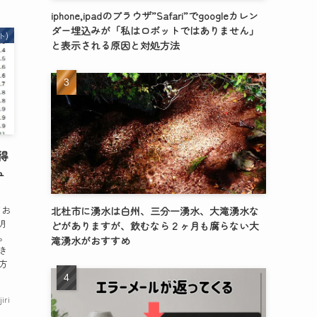
iphone,ipadのブラウザ”Safari”でgoogleカレン
ダー埋込みが「私はロボットではありません」
ト)
と表示される原因と対処方法
得
ュ
てお
北杜市に湧水は白州、三分一湧水、大滝湧水な
明
どがありますが、飲むなら２ヶ月も腐らない大
た。
滝湧水がおすすめ
き
方
jiri