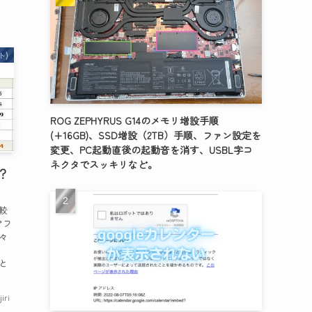
ト)
ROG ZEPHYRUS G14のメモリ増設手順
(+16GB)、SSD増設（2TB）手順、ファン設定を
変更、PC起動直後の起動音を消す、USBL字コ
ネクタでスッキリなど。
？
較
アフ
々
こ
と
jiri