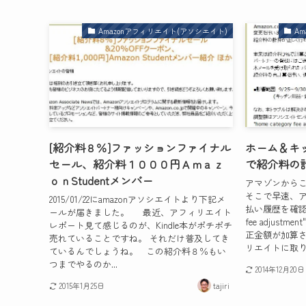
Amazonアフィリエイト(アソシエイト)
A
[紹介料８％]ファッションファイナル
ホーム＆キ
セール、紹介料１０００円Ａｍａｚ
で紹介料の
ｏｎStudentメンバー
アマゾンから
そこで早速、
2015/01/22にamazonアソシエイトより下記メ
払い履歴を確認して
ールが届きました。 最近、アフィリエイト
fee adjus
レポート見て感じるのが、Kindle本がポチポチ
正金額が加算さ
売れていることですね。 それだけ普及してき
リエイトに取り組
ているんでしょうね。 この紹介料８％もい
つまでやるのか...
2014年12月20日
2015年1月25日
tajiri