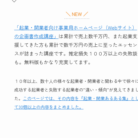
＼ NEW ／
「起業・開業者向け事業用ホームページ（Webサイト）
の企画書作成講座」
は累計で売上数千万円、また起業支
援してきた方も累計で数千万円の売上に至ったエッセン
スが詰まった講座です。推定損失１００万以上の失敗談
も。無料版もかなり充実してます。
１０年以上、数十人の様々な起業者・開業者と関わる中で徐々
成功する起業者と失敗する起業者の”違い・傾向”が見えてきま
た。
このページでは、その内容を『起業・開業あるある集』と
て30個以上の内容をまとめました。