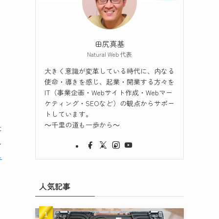
田尻真基
Natural Web 代表
大きく意識が変革している時代に、内なる
使命・導きを感じ、起業・開業する方々を
IT（事業企画・Webサイト作成・Webマー
ケティング・SEOなど）の観点からサポー
トしています。
～千里の道も一歩から～
に
し
し
人気記事