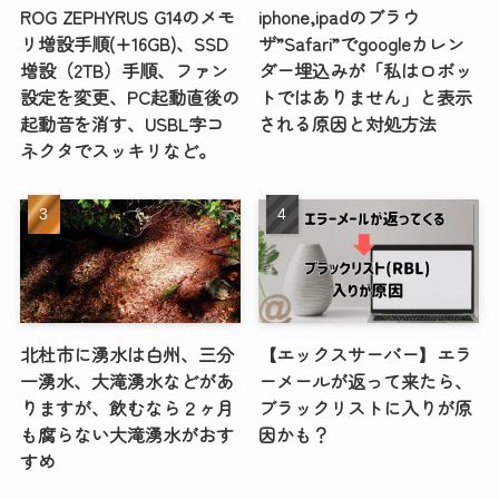
ROG ZEPHYRUS G14のメモ
iphone,ipadのブラウ
リ増設手順(+16GB)、SSD
ザ”Safari”でgoogleカレン
増設（2TB）手順、ファン
ダー埋込みが「私はロボッ
設定を変更、PC起動直後の
トではありません」と表示
起動音を消す、USBL字コ
される原因と対処方法
ネクタでスッキリなど。
北杜市に湧水は白州、三分
【エックスサーバー】エラ
一湧水、大滝湧水などがあ
ーメールが返って来たら、
りますが、飲むなら２ヶ月
ブラックリストに入りが原
も腐らない大滝湧水がおす
因かも？
すめ