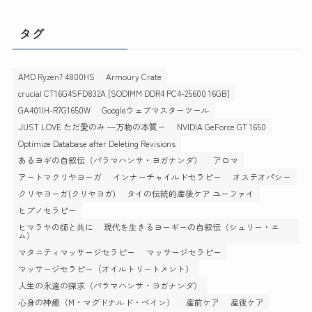
カ
イ
タグ
ブ
AMD Ryzen7 4800HS
Armoury Crate
crucial CT16G4SFD832A [SODIMM DDR4 PC4-25600 16GB]
GA401IH-R7G1650W
Googleウェブマスターツール
JUST LOVE ただ愛のみ ―万物の本質ー
NVIDIA GeForce GT 1650
Optimize Database after Deleting Revisions
あるヨギの自叙伝（パラマハンサ・ヨガナンダ）
アロマ
アートマクリヤヨーガ
インナーチャイルドセラピー
オステオパシー
クリヤヨーガ(クリヤヨガ)
タイの伝統的産後ケア ユーファイ
ヒプノセラピー
ヒマラヤの師と共に 現代を生きるヨーギーの自叙伝（シュリー・エ
ム）
マタニティマッサージセラピー
マッサージセラピー
マッサージセラピー（オイルトリートメント）
人生の永遠の探求（パラマハンサ・ヨガナンダ）
心身の神癒（M・マグドナルド・ベイン）
産前ケア
産後ケア