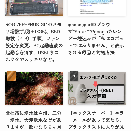
ROG ZEPHYRUS G14のメモ
iphone,ipadのブラウ
リ増設手順(+16GB)、SSD
ザ”Safari”でgoogleカレン
増設（2TB）手順、ファン
ダー埋込みが「私はロボッ
設定を変更、PC起動直後の
トではありません」と表示
起動音を消す、USBL字コ
される原因と対処方法
ネクタでスッキリなど。
北杜市に湧水は白州、三分
【エックスサーバー】エラ
一湧水、大滝湧水などがあ
ーメールが返って来たら、
りますが、飲むなら２ヶ月
ブラックリストに入りが原