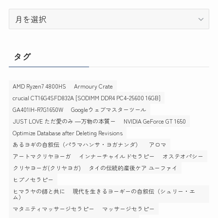
ア
ー
カ
イ
タグ
ブ
AMD Ryzen7 4800HS
Armoury Crate
crucial CT16G4SFD832A [SODIMM DDR4 PC4-25600 16GB]
GA401IH-R7G1650W
Googleウェブマスターツール
JUST LOVE ただ愛のみ ―万物の本質ー
NVIDIA GeForce GT 1650
Optimize Database after Deleting Revisions
あるヨギの自叙伝（パラマハンサ・ヨガナンダ）
アロマ
アートマクリヤヨーガ
インナーチャイルドセラピー
オステオパシー
クリヤヨーガ(クリヤヨガ)
タイの伝統的産後ケア ユーファイ
ヒプノセラピー
ヒマラヤの師と共に 現代を生きるヨーギーの自叙伝（シュリー・エ
ム）
マタニティマッサージセラピー
マッサージセラピー