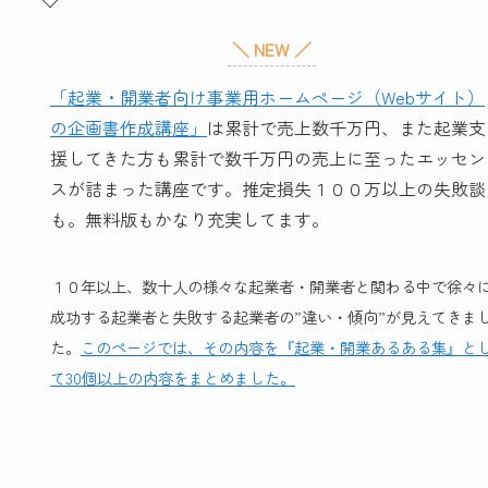
＼ NEW ／
「起業・開業者向け事業用ホームページ（Webサイト）
の企画書作成講座」
は累計で売上数千万円、また起業支
援してきた方も累計で数千万円の売上に至ったエッセン
スが詰まった講座です。推定損失１００万以上の失敗談
も。無料版もかなり充実してます。
１０年以上、数十人の様々な起業者・開業者と関わる中で徐々
成功する起業者と失敗する起業者の”違い・傾向”が見えてきま
た。
このページでは、その内容を『起業・開業あるある集』と
て30個以上の内容をまとめました。