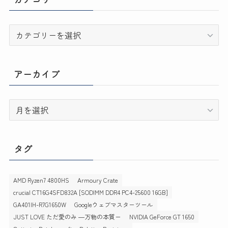
カ
テ
ゴ
リ
アーカイブ
ー
ア
ー
カ
イ
タグ
ブ
AMD Ryzen7 4800HS
Armoury Crate
crucial CT16G4SFD832A [SODIMM DDR4 PC4-25600 16GB]
GA401IH-R7G1650W
Googleウェブマスターツール
JUST LOVE ただ愛のみ ―万物の本質ー
NVIDIA GeForce GT 1650