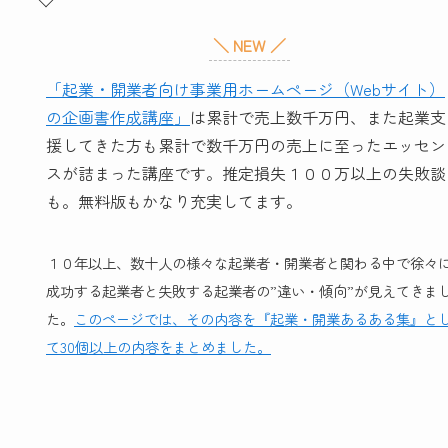
＼ NEW ／
「起業・開業者向け事業用ホームページ（Webサイト）
の企画書作成講座」
は累計で売上数千万円、また起業支
援してきた方も累計で数千万円の売上に至ったエッセン
スが詰まった講座です。推定損失１００万以上の失敗談
も。無料版もかなり充実してます。
１０年以上、数十人の様々な起業者・開業者と関わる中で徐々
成功する起業者と失敗する起業者の”違い・傾向”が見えてきま
た。
このページでは、その内容を『起業・開業あるある集』と
て30個以上の内容をまとめました。