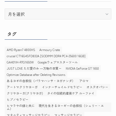
ア
ー
カ
イ
タグ
ブ
AMD Ryzen7 4800HS
Armoury Crate
crucial CT16G4SFD832A [SODIMM DDR4 PC4-25600 16GB]
GA401IH-R7G1650W
Googleウェブマスターツール
JUST LOVE ただ愛のみ ―万物の本質ー
NVIDIA GeForce GT 1650
Optimize Database after Deleting Revisions
あるヨギの自叙伝（パラマハンサ・ヨガナンダ）
アロマ
アートマクリヤヨーガ
インナーチャイルドセラピー
オステオパシー
クリヤヨーガ(クリヤヨガ)
タイの伝統的産後ケア ユーファイ
ヒプノセラピー
ヒマラヤの師と共に 現代を生きるヨーギーの自叙伝（シュリー・エ
ム）
マタニティマッサージセラピー
マッサージセラピー