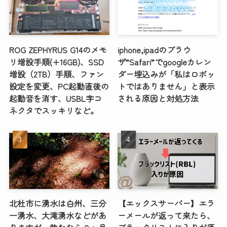
ROG ZEPHYRUS G14のメモ
iphone,ipadのブラウ
リ増設手順(+16GB)、SSD
ザ”Safari”でgoogleカレン
増設（2TB）手順、ファン
ダー埋込みが「私はロボッ
設定を変更、PC起動直後の
トではありません」と表示
起動音を消す、USBL字コ
される原因と対処方法
ネクタでスッキリなど。
北杜市に湧水は白州、三分
【エックスサーバー】エラ
一湧水、大滝湧水などがあ
ーメールが返って来たら、