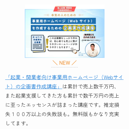
＼ NEW ／
「起業・開業者向け事業用ホームページ（Webサイ
ト）の企画書作成講座」
は累計で売上数千万円、
また起業支援してきた方も累計で数千万円の売上
に至ったエッセンスが詰まった講座です。推定損
失１００万以上の失敗談も。無料版もかなり充実
してます。