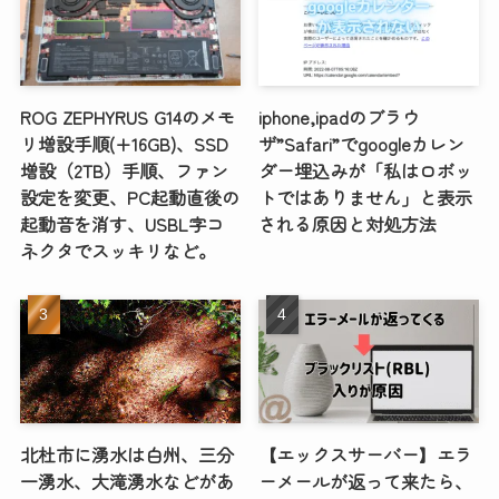
ROG ZEPHYRUS G14のメモ
iphone,ipadのブラウ
リ増設手順(+16GB)、SSD
ザ”Safari”でgoogleカレン
増設（2TB）手順、ファン
ダー埋込みが「私はロボッ
設定を変更、PC起動直後の
トではありません」と表示
起動音を消す、USBL字コ
される原因と対処方法
ネクタでスッキリなど。
北杜市に湧水は白州、三分
【エックスサーバー】エラ
一湧水、大滝湧水などがあ
ーメールが返って来たら、