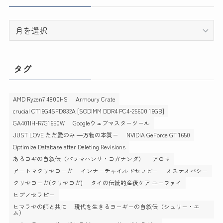
ー
ア
ー
カ
イ
タグ
ブ
AMD Ryzen7 4800HS
Armoury Crate
crucial CT16G4SFD832A [SODIMM DDR4 PC4-25600 16GB]
GA401IH-R7G1650W
Googleウェブマスターツール
JUST LOVE ただ愛のみ ―万物の本質ー
NVIDIA GeForce GT 1650
Optimize Database after Deleting Revisions
あるヨギの自叙伝（パラマハンサ・ヨガナンダ）
アロマ
アートマクリヤヨーガ
インナーチャイルドセラピー
オステオパシー
クリヤヨーガ(クリヤヨガ)
タイの伝統的産後ケア ユーファイ
ヒプノセラピー
ヒマラヤの師と共に 現代を生きるヨーギーの自叙伝（シュリー・エ
ム）